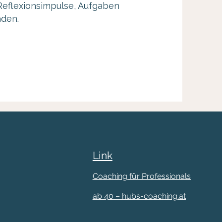
Reflexionsimpulse, Aufgaben
aden.
Link
Coaching für Professionals
ab 40 – hubs-coaching.at