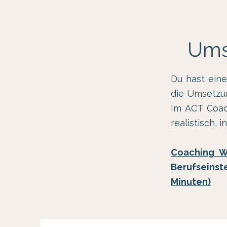
Ums
Du hast eine
die Umsetzun
Im ACT Coach
realistisch, 
Coaching Wi
Berufseins
Minuten)