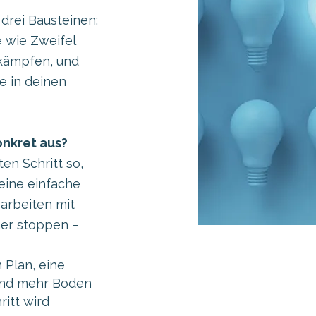
drei Bausteinen:
 wie Zweifel
ekämpfen, und
e in deinen
nkret aus?
en Schritt so,
eine einfache
 arbeiten mit
her stoppen –
 Plan, eine
und mehr Boden
itt wird