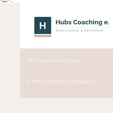
```html
``` ---
TEL: +43 (0) 660 6789506
E-Mail:
info@hubs-coaching.com