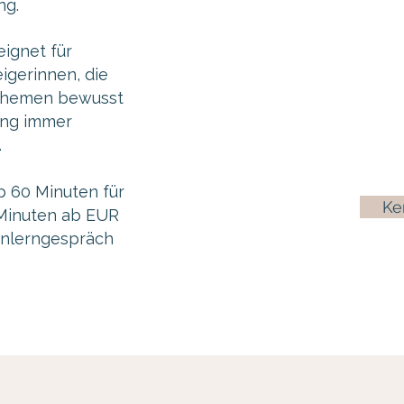
ng.
ignet für
igerinnen, die
r Themen bewusst
ung immer
.
b 60 Minuten für
Ke
 Minuten ab EUR
enlerngespräch