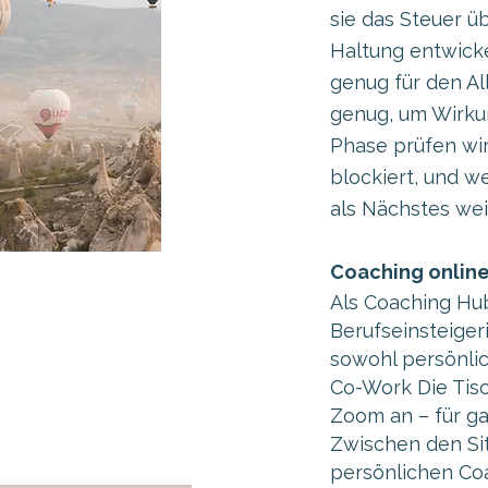
sie das Steuer ü
Haltung entwicke
genug für den Al
genug, um Wirkun
Phase prüfen wi
blockiert, und w
als Nächstes wei
Coaching online
Als Coaching Hub
Berufseinsteiger
sowohl persönlic
Co-Work Die Tisch
Zoom an – für ga
Zwischen den Sit
persönlichen Co