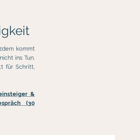
gkeit
rotzdem kommt
icht ins Tun.
 für Schritt,
einsteiger &
espräch (30