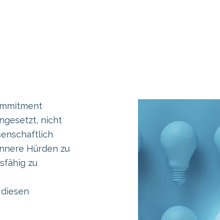
ommitment
ngesetzt, nicht
senschaftlich
 innere Hürden zu
sfähig zu
 diesen