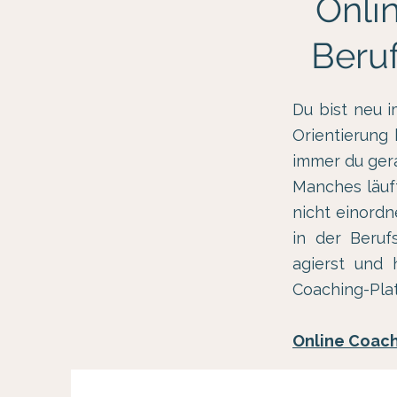
Onli
Beru
Du bist neu i
Orientierung
immer du gera
Manches läuft
nicht einord
in der Beruf
agierst und 
Coaching-Plat
Online Coachi