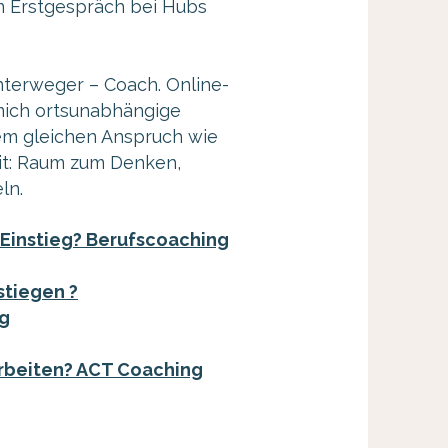
 Erstgespräch bei Hubs
nterweger – Coach. Online-
 mich ortsunabhängige
em gleichen Anspruch wie
it: Raum zum Denken,
eln.
Einstieg? Berufscoaching
tiegen ?
g
arbeiten? ACT Coaching