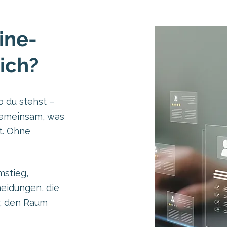
ine-
ich?
 du stehst –
 gemeinsam, was
t. Ohne
mstieg,
heidungen, die
ir, den Raum