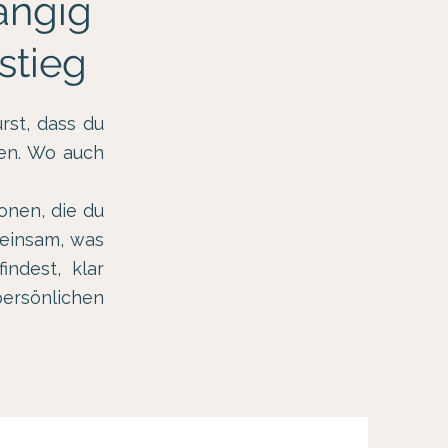
ängig
stieg
rst, dass du
ken. Wo auch
onen, die du
meinsam, was
indest, klar
persönlichen