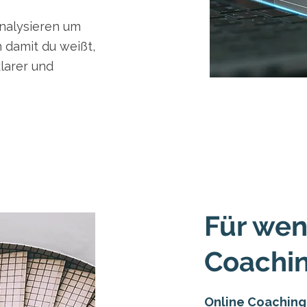
analysieren um
 damit du weißt,
klarer und
Für wen
Coachi
Online Coaching