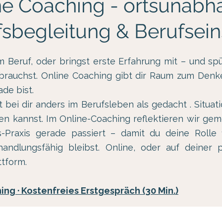
ne Coaching - ortsunabh
fsbegleitung & Berufsein
m Beruf, oder bringst erste Erfahrung mit – und spü
 brauchst. Online Coaching gibt dir Raum zum Den
de bist.
 bei dir anders im Berufsleben als gedacht . Situati
nen kannst.
Im Online-Coaching reflektieren wir ge
s-Praxis gerade passiert – damit du deine Rolle f
handlungsfähig bleibst. Online, oder auf deiner 
tform.
ng · Kostenfreies Erstgespräch (30 Min.)